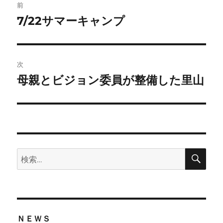
前
稿
7/22サマーキャンプ
前
の
ナ
投
ビ
稿:
次
ゲ
母親とビジョン委員が整備した里山
次
の
ー
投
シ
稿:
ョ
検
検
索
ン
索:
ＮＥＷＳ