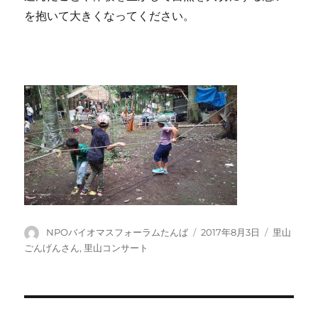
を抱いて大きくなってください。
投
NPOバイオマスフォーラムたんば
投
2017年8月3日
カ
里山
稿
稿
テ
ごんげんさん
,
里山コンサート
者
日:
ゴ
リ
ー
投