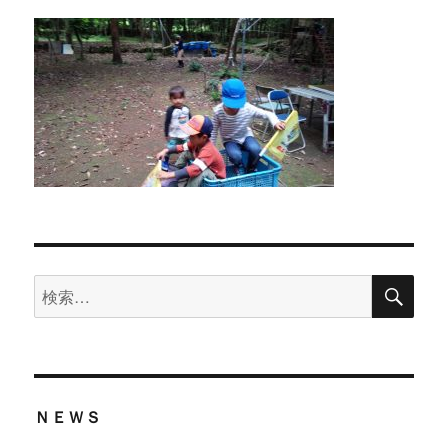
検
検
索
索:
ＮＥＷＳ