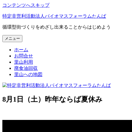
コンテンツへスキップ
特定非営利活動法人バイオマスフォーラムたんば
循環型街づくりをめざし出来ることからはじめよう
メニュー
ホーム
お問合せ
里山利用
廃食油回収
里山への地図
8月1日（土）昨年ならば夏休み