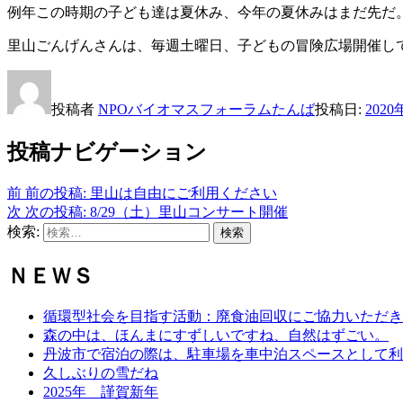
例年この時期の子ども達は夏休み、今年の夏休みはまだ先だ
里山ごんげんさんは、毎週土曜日、子どもの冒険広場開催し
投稿者
NPOバイオマスフォーラムたんば
投稿日:
202
投稿ナビゲーション
前
前の投稿:
里山は自由にご利用ください
次
次の投稿:
8/29（土）里山コンサート開催
検索:
検索
ＮＥＷＳ
循環型社会を目指す活動：廃食油回収にご協力いただき
森の中は、ほんまにすずしいですね、自然はずごい。
丹波市で宿泊の際は、駐車場を車中泊スペースとして利
久しぶりの雪だね
2025年 謹賀新年