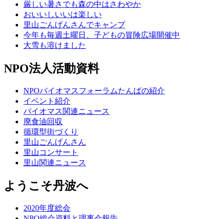
厳しい暑さでも森の中はさわやか
おいいしいいは楽しい
里山ごんげんさんでキャンプ
今年も毎週土曜日、子どもの冒険広場開催中
大雪も溶けました
NPO法人活動資料
NPOバイオマスフォーラムたんばの紹介
イベント紹介
バイオマス関連ニュース
廃食油回収
循環型街づくり
里山ごんげんさん
里山コンサート
里山関連ニュース
ようこそ丹波へ
2020年度総会
NPO総会資料と理事会報告