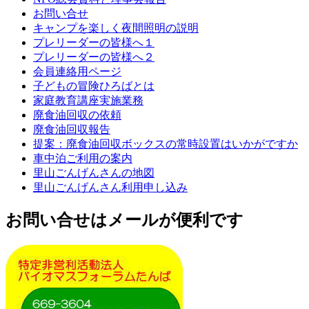
お問い合せ
キャンプを楽しく夜間照明の説明
プレリーダーの皆様へ１
プレリーダーの皆様へ２
会員連絡用ページ
子どもの冒険ひろばとは
家庭教育講座実施業務
廃食油回収の依頼
廃食油回収報告
提案：廃食油回収ボックスの常時設置はいかがですか
車中泊ご利用の案内
里山ごんげんさんの地図
里山ごんげんさん利用申し込み
お問い合せはメールが便利です