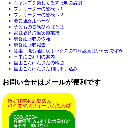
キャンプを楽しく夜間照明の説明
プレリーダーの皆様へ１
プレリーダーの皆様へ２
会員連絡用ページ
子どもの冒険ひろばとは
家庭教育講座実施業務
廃食油回収の依頼
廃食油回収報告
提案：廃食油回収ボックスの常時設置はいかがですか
車中泊ご利用の案内
里山ごんげんさんの地図
里山ごんげんさん利用申し込み
お問い合せはメールが便利です