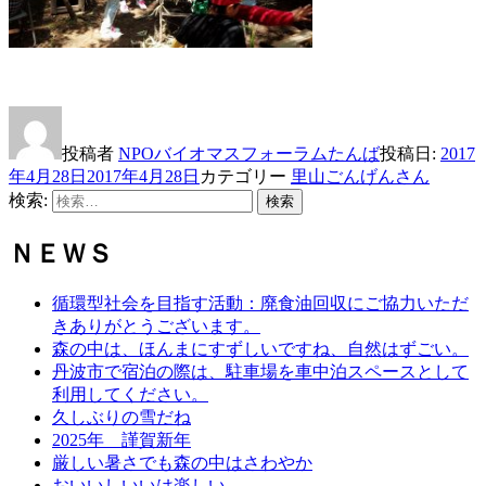
投稿者
NPOバイオマスフォーラムたんば
投稿日:
2017
年4月28日
2017年4月28日
カテゴリー
里山ごんげんさん
検索:
検索
ＮＥＷＳ
循環型社会を目指す活動：廃食油回収にご協力いただ
きありがとうございます。
森の中は、ほんまにすずしいですね、自然はずごい。
丹波市で宿泊の際は、駐車場を車中泊スペースとして
利用してください。
久しぶりの雪だね
2025年 謹賀新年
厳しい暑さでも森の中はさわやか
おいいしいいは楽しい