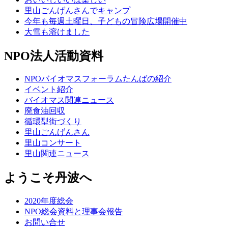
里山ごんげんさんでキャンプ
今年も毎週土曜日、子どもの冒険広場開催中
大雪も溶けました
NPO法人活動資料
NPOバイオマスフォーラムたんばの紹介
イベント紹介
バイオマス関連ニュース
廃食油回収
循環型街づくり
里山ごんげんさん
里山コンサート
里山関連ニュース
ようこそ丹波へ
2020年度総会
NPO総会資料と理事会報告
お問い合せ