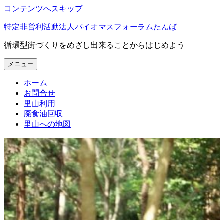
コンテンツへスキップ
特定非営利活動法人バイオマスフォーラムたんば
循環型街づくりをめざし出来ることからはじめよう
メニュー
ホーム
お問合せ
里山利用
廃食油回収
里山への地図