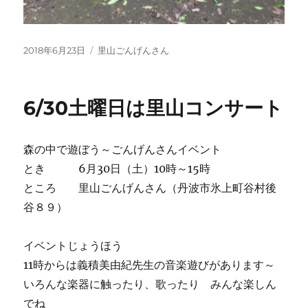
投
2018年6月23日
カ
里山ごんげんさん
稿
テ
日:
ゴ
リ
6/30土曜日は里山コンサート
ー
森の中で遊ぼう～ごんげんさんイベント
とき 6月30日（土）10時～15時
ところ 里山ごんげんさん（丹波市氷上町谷村後
谷８９）
イベントじょうほう
11時からは義積美由紀先生の音楽遊びがあります～
いろんな楽器に触ったり、歌ったり みんな楽しん
でね