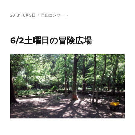
投
2018年6月9日
カ
里山コンサート
稿
テ
日:
ゴ
リ
6/2土曜日の冒険広場
ー