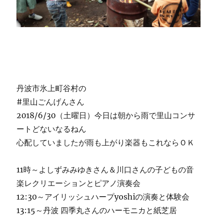
丹波市氷上町谷村の
#里山ごんげんさん
2018/6/30（土曜日）今日は朝から雨で里山コンサ
ートどないなるねん
心配していましたが雨も上がり楽器もこれならＯＫ
11時～よしずみみゆきさん＆川口さんの子どもの音
楽レクリエーションとピアノ演奏会
12:30～アイリッシュハープyoshiの演奏と体験会
13:15～丹波 四季丸さんのハーモニカと紙芝居