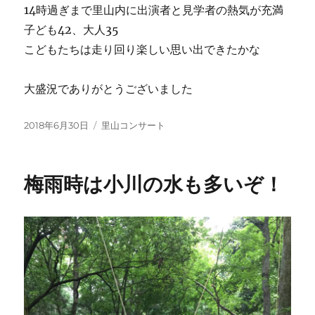
14時過ぎまで里山内に出演者と見学者の熱気が充満
子ども42、大人35
こどもたちは走り回り楽しい思い出できたかな
大盛況でありがとうございました
投
2018年6月30日
カ
里山コンサート
稿
テ
日:
ゴ
リ
梅雨時は小川の水も多いぞ！
ー