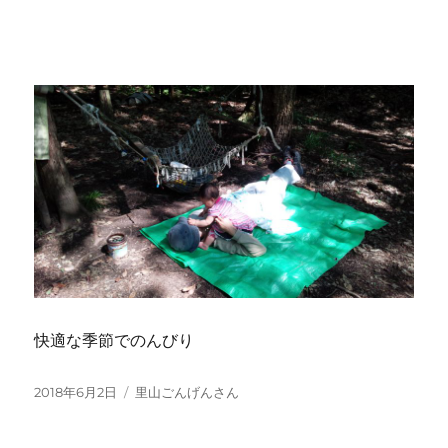
快適な季節でのんびり
投
2018年6月2日
カ
里山ごんげんさん
稿
テ
日:
ゴ