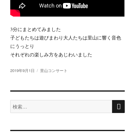
3分にまとめてみました
子どもたちは遊びまわり大人たちは里山に響く音色
にうっとり
それぞれの楽しみ方をあじわいました
投
2019年9月1日
カ
里山コンサート
稿
テ
日:
ゴ
リ
ー
検
検
索
索: