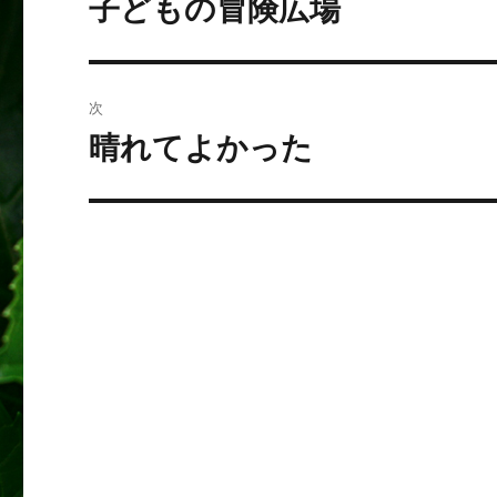
子どもの冒険広場
前
の
ナ
投
ビ
稿:
次
ゲ
晴れてよかった
次
の
ー
投
シ
稿:
ョ
ン