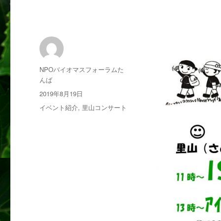
投
NPOバイオマスフォーラムた
稿
んば
者
投
2019年8月19日
稿
カ
イベント紹介
,
里山コンサート
日:
テ
ゴ
リ
ー