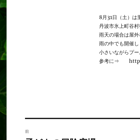
8月31日（土）
丹波市氷上町谷村
雨天の場合は屋外
雨の中でも開催し
小さいながらプー
参考に⇒ https:/
投
前
稿