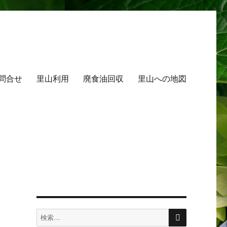
問合せ
里山利用
廃食油回収
里山への地図
検
検
索
索: