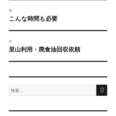
投
前
稿
こんな時間も必要
前
の
ナ
投
ビ
稿:
次
ゲ
里山利用・廃食油回収依頼
次
の
ー
投
シ
稿:
ョ
検
検
索
ン
索: