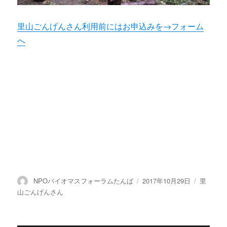
里山ごんげんさん利用前にはお申込みを→フォーム
へ
投
NPOバイオマスフォーラムたんば
投
2017年10月29日
カ
里
稿
稿
テ
山ごんげんさん
者
日:
ゴ
リ
ー